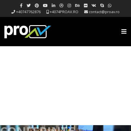
+40747762876
+4074PROAV.RO
contact@proav.ro
CONFERINTE