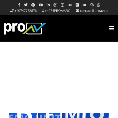
+40747762876
+4074PROAV.RO
contact@proav.ro
DEMO UNIT