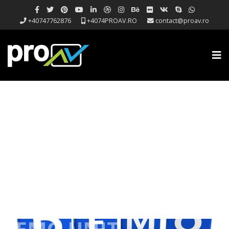
+40747762876
+4074PROAV.RO
contact@proav.ro
DEMO UNIT