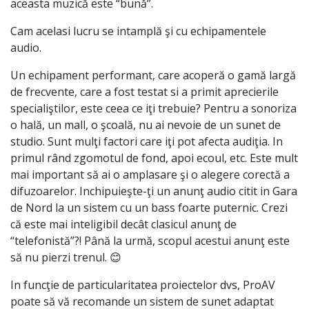
aceasta muzică este “bună”.
Cam acelasi lucru se intamplă şi cu echipamentele
audio.
Un echipament performant, care acoperă o gamă largă
de frecvente, care a fost testat si a primit aprecierile
specialiştilor, este ceea ce iţi trebuie? Pentru a sonoriza
o hală, un mall, o şcoală, nu ai nevoie de un sunet de
studio. Sunt mulţi factori care iţi pot afecta audiţia. In
primul rând zgomotul de fond, apoi ecoul, etc. Este mult
mai important să ai o amplasare şi o alegere corectă a
difuzoarelor. Inchipuieşte-ţi un anunţ audio citit in Gara
de Nord la un sistem cu un bass foarte puternic. Crezi
că este mai inteligibil decât clasicul anunţ de
“telefonistă”?! Până la urmă, scopul acestui anunţ este
să nu pierzi trenul. 😊
In funcţie de particularitatea proiectelor dvs, ProAV
poate să vă recomande un sistem de sunet adaptat