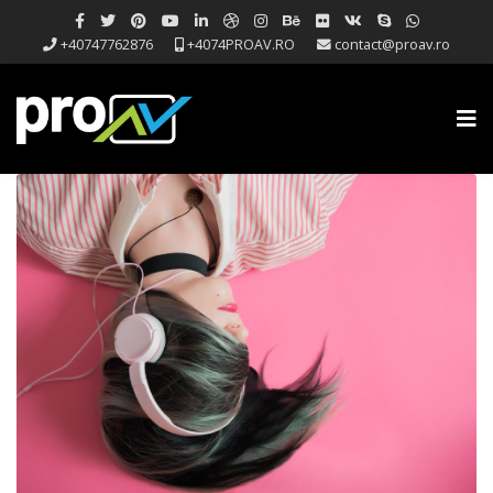
+40747762876
+4074PROAV.RO
contact@proav.ro