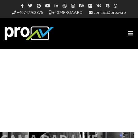
+40747762876
+4074PROAV.RO
contact@proav.ro